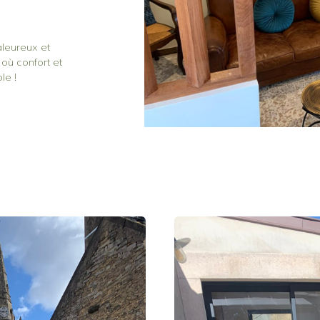
leureux et
où confort et
le !